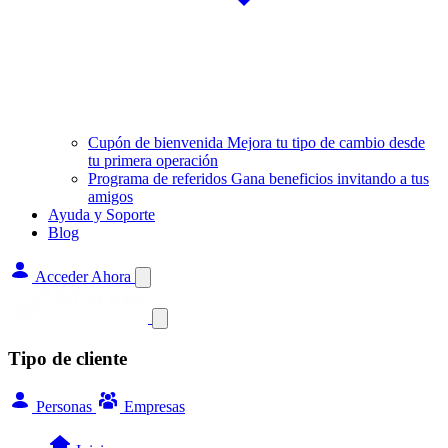
Cupón de bienvenida
Mejora tu tipo de cambio desde
tu primera operación
Programa de referidos
Gana beneficios invitando a tus
amigos
Ayuda y Soporte
Blog
Acceder Ahora
Tipo de cliente
Personas
Empresas