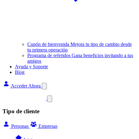
Cupón de bienvenida
Mejora tu tipo de cambio desde
tu primera operación
Programa de referidos
Gana beneficios invitando a tus
amigos
Ayuda y Soporte
Blog
Acceder Ahora
Tipo de cliente
Personas
Empresas