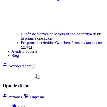
Cupón de bienvenida
Mejora tu tipo de cambio desde
tu primera operación
Programa de referidos
Gana beneficios invitando a tus
amigos
Ayuda y Soporte
Blog
Acceder Ahora
Tipo de cliente
Personas
Empresas