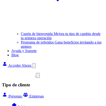
Cupón de bienvenida
Mejora tu tipo de cambio desde
tu primera operación
Programa de referidos
Gana beneficios invitando a tus
amigos
Ayuda y Soporte
Blog
Acceder Ahora
Tipo de cliente
Personas
Empresas