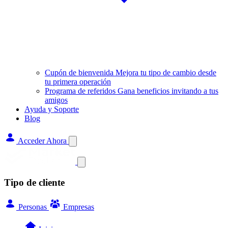
Cupón de bienvenida
Mejora tu tipo de cambio desde
tu primera operación
Programa de referidos
Gana beneficios invitando a tus
amigos
Ayuda y Soporte
Blog
Acceder Ahora
Tipo de cliente
Personas
Empresas