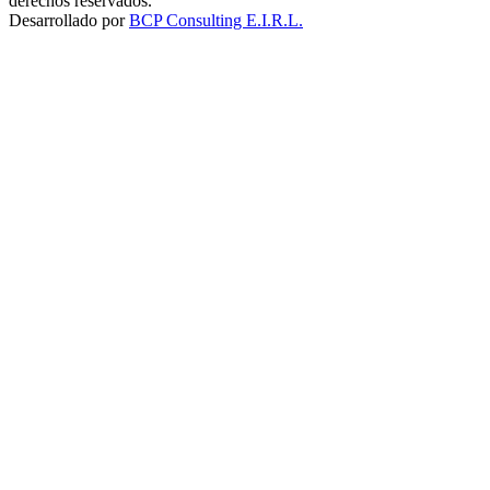
derechos reservados.
Desarrollado por
BCP Consulting E.I.R.L.