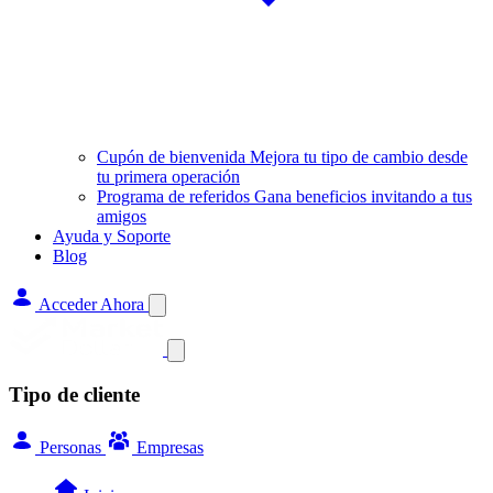
Cupón de bienvenida
Mejora tu tipo de cambio desde
tu primera operación
Programa de referidos
Gana beneficios invitando a tus
amigos
Ayuda y Soporte
Blog
Acceder Ahora
Tipo de cliente
Personas
Empresas