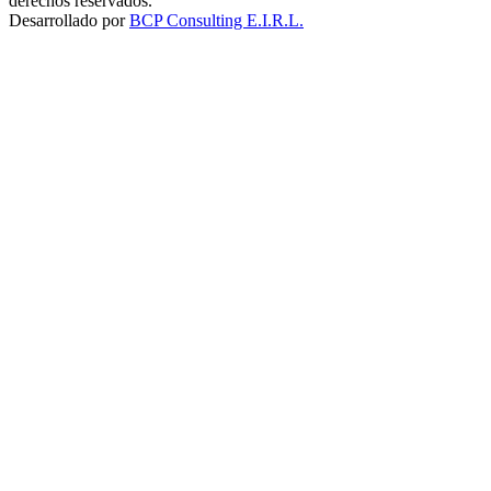
derechos reservados.
Desarrollado por
BCP Consulting E.I.R.L.